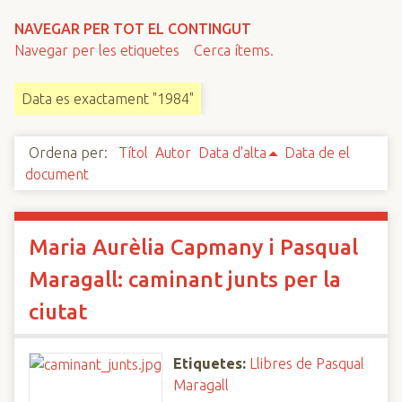
n
NAVEGAR PER TOT EL CONTINGUT
c
Navegar per les etiquetes
Cerca ítems.
i
p
Data es exactament "1984"
a
l
Ordena per:
Títol
Autor
Data d'alta
Data de el
document
Maria Aurèlia Capmany i Pasqual
Maragall: caminant junts per la
ciutat
Etiquetes:
Llibres de Pasqual
Maragall