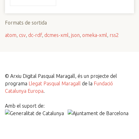
Formats de sortida
atom
,
csv
,
dc-rdf
,
dcmes-xml
,
json
,
omeka-xml
,
rss2
©
Arxiu Digital Pasqual Maragall, és un projecte del
programa
Llegat Pasqual Maragall
de la
Fundació
Catalunya Europa
.
Amb el suport de: