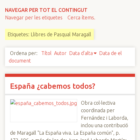
n
NAVEGAR PER TOT EL CONTINGUT
c
Navegar per les etiquetes
Cerca ítems.
i
p
Etiquetes: Llibres de Pasqual Maragall
a
l
Ordena per:
Títol
Autor
Data d'alta
Data de el
document
España ¿cabemos todos?
Obra col·lectiva
coordinada per
Fernández i Laborda,
inclou una contribució
de Maragall "La España viva. La España común", p.