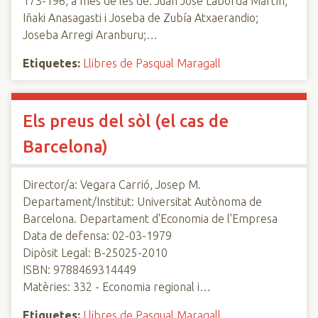
173-196, a més de les de: Juan José Laborda Martín;
Iñaki Anasagasti i Joseba de Zubía Atxaerandio;
Joseba Arregi Aranburu;…
Etiquetes:
Llibres de Pasqual Maragall
Els preus del sòl (el cas de
Barcelona)
Director/a: Vegara Carrió, Josep M.
Departament/Institut: Universitat Autònoma de
Barcelona. Departament d'Economia de l'Empresa
Data de defensa: 02-03-1979
Dipòsit Legal: B-25025-2010
ISBN: 9788469314449
Matèries: 332 - Economia regional i…
Etiquetes:
Llibres de Pasqual Maragall