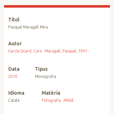
n
c
i
Títol
p
Pasqual Maragall Mira
a
l
Autor
García Sicard, Caro
Maragall, Pasqual, 1941-
Data
Tipus
2010
Monografia
Idioma
Matèria
Català
Fotografia
Mòbil