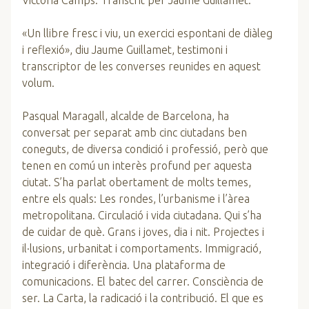
Victòria Camps. Transcrit per Jaume Guillamet.
«Un llibre fresc i viu, un exercici espontani de diàleg
i reflexió», diu Jaume Guillamet, testimoni i
transcriptor de les converses reunides en aquest
volum.
Pasqual Maragall, alcalde de Barcelona, ha
conversat per sepa­rat amb cinc ciutadans ben
coneguts, de diversa condició i professió, però que
tenen en comú un interès profund per aquesta
ciutat. S’ha parlat obertament de molts temes,
entre els quals: Les rondes, l’urbanisme i l’àrea
metropolitana. Circulació i vida ciutadana. Qui s’ha
de cuidar de què. Grans i joves, dia i nit. Projectes i
il·lusions, urbanitat i comportaments. Immigració,
in­tegració i diferència. Una plataforma de
comunicacions. El batec del carrer. Consciència de
ser. La Carta, la radicació i la contribució. El que es