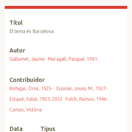
n
c
i
Títol
p
El tema és Barcelona
a
l
Autor
Guillamet, Jaume
Maragall, Pasqual, 1941-
Contribuïdor
Bohigas, Oriol, 1925-
Espinàs, Josep M., 1927-
Estapé, Fabià, 1923-2012
Folch, Ramon, 1946-
Camps, Victòria
Data
Tipus