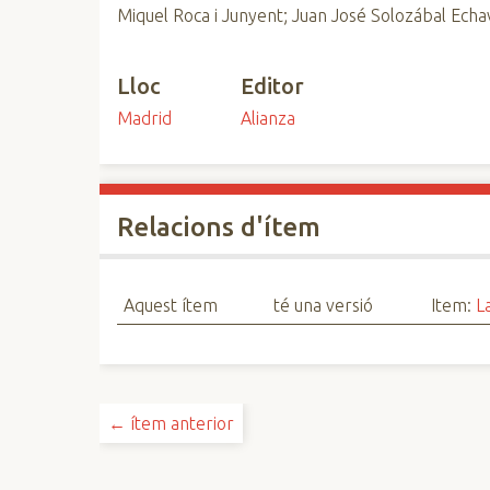
Miquel Roca i Junyent; Juan José Solozábal Echav
Lloc
Editor
Madrid
Alianza
Relacions d'ítem
Aquest ítem
té una versió
Item:
L
← ítem anterior