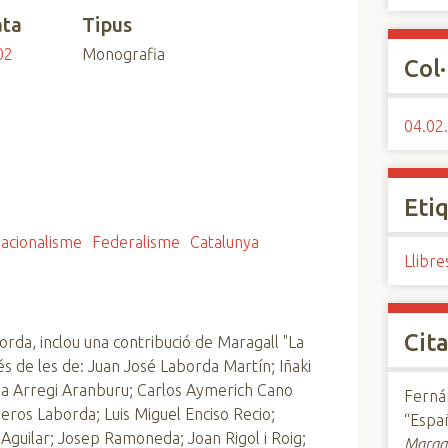
ta
Tipus
02
Monografia
Col·
04.02.
Eti
acionalisme
Federalisme
Catalunya
Llibre
Cita
rda, inclou una contribució de Maragall "La
s de les de: Juan José Laborda Martín; Iñaki
ba Arregi Aranburu; Carlos Aymerich Cano
Fernán
eros Laborda; Luis Miguel Enciso Recio;
“Espa
guilar; Josep Ramoneda; Joan Rigol i Roig;
Marag