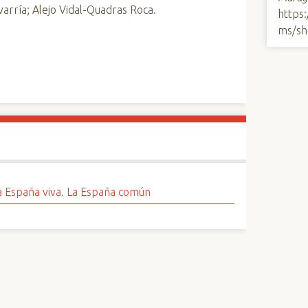
arría; Alejo Vidal-Quadras Roca.
https
ms/sh
a España viva. La España común