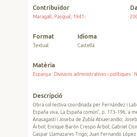
n
Contribuïdor
Da
c
Maragall, Pasqual, 1941-
20
i
p
a
Format
Idioma
l
Textual
Castellà
Matèria
Espanya
Divisions administratives i polítiques
N
Descripció
Obra col·lectiva coordinada per Fernández i Labo
España viva. La España común", p. 173-196, a mé
Anasagasti i Joseba de Zubía Atxaerandio; Jose
Árbol; Enrique Barón Crespo Árbol; Gabriel Cisn
Gaspar Llamazares Trigo; Juan Fernando López A