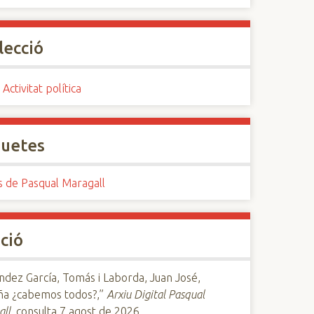
lecció
 Activitat política
quetes
s de Pasqual Maragall
ció
dez García, Tomás i Laborda, Juan José,
ña ¿cabemos todos?,”
Arxiu Digital Pasqual
all
, consulta 7 agost de 2026,