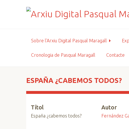
S
a
l
t
a
a
Sobre l'Arxiu Digital Pasqual Maragall
Exp
l
c
Cronologia de Pasqual Maragall
Contacte
o
n
t
i
ESPAÑA ¿CABEMOS TODOS?
n
g
u
Títol
Autor
t
p
España ¿cabemos todos?
Fernández Ga
r
i