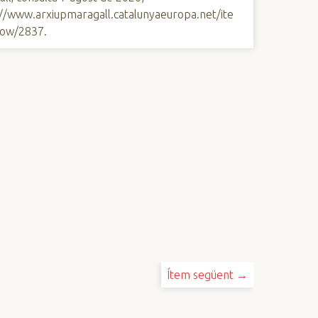
://www.arxiupmaragall.catalunyaeuropa.net/ite
ow/2837
.
Ítem següent →