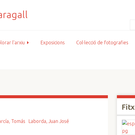
lorar l'arxiu
Exposicions
Col·lecció de fotografies
Fit
rcía, Tomás
Laborda, Juan José