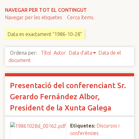
n
NAVEGAR PER TOT EL CONTINGUT
c
Navegar per les etiquetes
Cerca ítems.
i
p
Data es exactament "1986-10-28"
a
l
Ordena per:
Títol
Autor
Data d'alta
Data de el
document
Presentació del conferenciant Sr.
Gerardo Fernández Albor,
President de la Xunta Galega
Etiquetes:
Discursos i
conferències