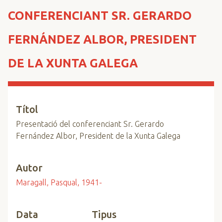
n
CONFERENCIANT SR. GERARDO
c
i
FERNÁNDEZ ALBOR, PRESIDENT
p
a
DE LA XUNTA GALEGA
l
Títol
Presentació del conferenciant Sr. Gerardo
Fernández Albor, President de la Xunta Galega
Autor
Maragall, Pasqual, 1941-
Data
Tipus