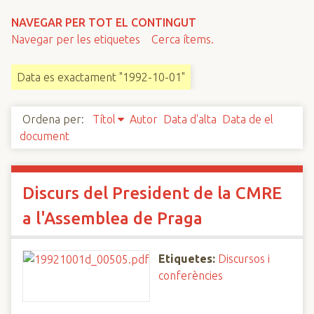
n
NAVEGAR PER TOT EL CONTINGUT
c
Navegar per les etiquetes
Cerca ítems.
i
p
Data es exactament "1992-10-01"
a
l
Ordena per:
Títol
Autor
Data d'alta
Data de el
document
Discurs del President de la CMRE
a l'Assemblea de Praga
Etiquetes:
Discursos i
conferències