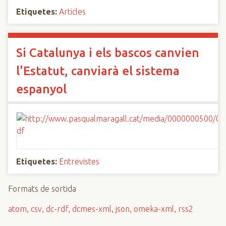
Etiquetes:
Articles
Si Catalunya i els bascos canvien
l'Estatut, canviarà el sistema
espanyol
Etiquetes:
Entrevistes
Formats de sortida
atom
,
csv
,
dc-rdf
,
dcmes-xml
,
json
,
omeka-xml
,
rss2