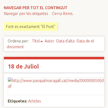
n
NAVEGAR PER TOT EL CONTINGUT
c
Navegar per les etiquetes
Cerca ítems.
i
p
Font es exactament "El Punt"
a
l
Ordena per:
Títol
Autor
Data d'alta
Data de el
document
18 de Juliol
Etiquetes:
Articles