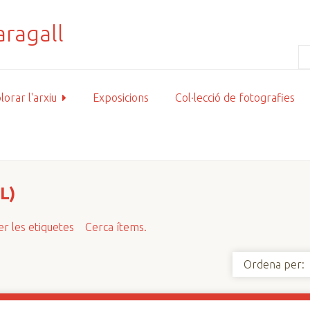
lorar l'arxiu
Exposicions
Col·lecció de fotografies
L)
r les etiquetes
Cerca ítems.
Ordena per: