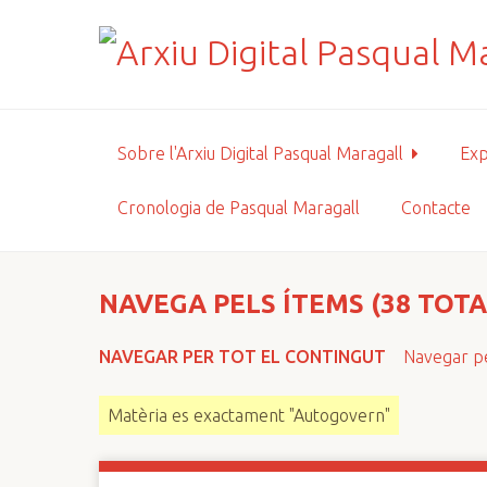
S
a
l
t
a
a
Sobre l'Arxiu Digital Pasqual Maragall
Exp
l
c
Cronologia de Pasqual Maragall
Contacte
o
n
t
i
NAVEGA PELS ÍTEMS (38 TOTA
n
g
NAVEGAR PER TOT EL CONTINGUT
Navegar pe
u
t
Matèria es exactament "Autogovern"
p
r
i