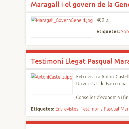
Maragall i el govern de la Gene
n
c
i
480 p.
p
Etiquetes:
Sob
a
l
Testimoni Llegat Pasqual Mara
Entrevista a Antoni Castel
Universitat de Barcelona.
Conseller d’economia i fi
Etiquetes:
Entrevistes
,
Testimonis Pasqual Mar