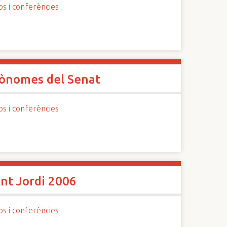
os i conferències
utònomes del Senat
os i conferències
ant Jordi 2006
os i conferències