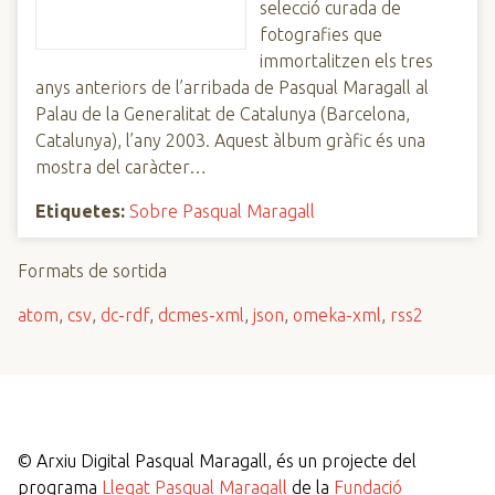
selecció curada de
fotografies que
immortalitzen els tres
anys anteriors de l’arribada de Pasqual Maragall al
Palau de la Generalitat de Catalunya (Barcelona,
Catalunya), l’any 2003. Aquest àlbum gràfic és una
mostra del caràcter…
Etiquetes:
Sobre Pasqual Maragall
Formats de sortida
atom
,
csv
,
dc-rdf
,
dcmes-xml
,
json
,
omeka-xml
,
rss2
©
Arxiu Digital Pasqual Maragall, és un projecte del
programa
Llegat Pasqual Maragall
de la
Fundació