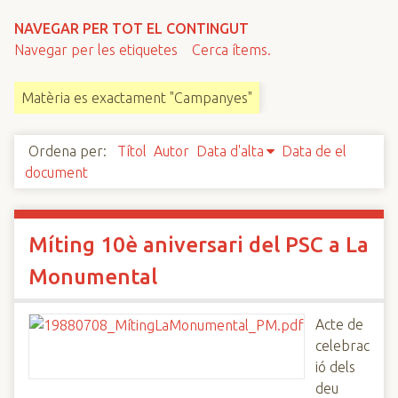
n
NAVEGAR PER TOT EL CONTINGUT
c
Navegar per les etiquetes
Cerca ítems.
i
p
Matèria es exactament "Campanyes"
a
l
Ordena per:
Títol
Autor
Data d'alta
Data de el
document
Míting 10è aniversari del PSC a La
Monumental
Acte de
celebrac
ió dels
deu