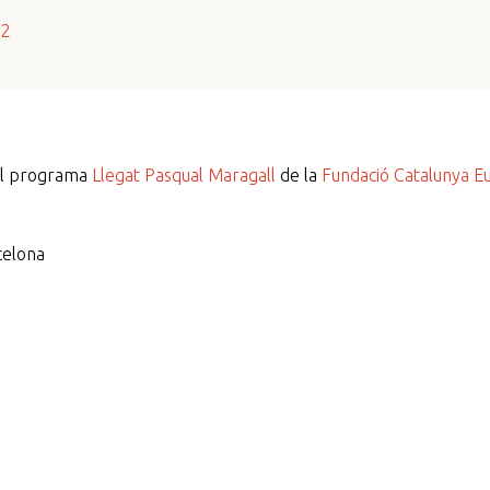
s2
del programa
Llegat Pasqual Maragall
de la
Fundació Catalunya E