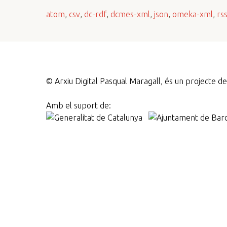
n
atom
,
csv
,
dc-rdf
,
dcmes-xml
,
json
,
omeka-xml
,
rs
c
i
p
a
l
©
Arxiu Digital Pasqual Maragall, és un projecte 
Amb el suport de: