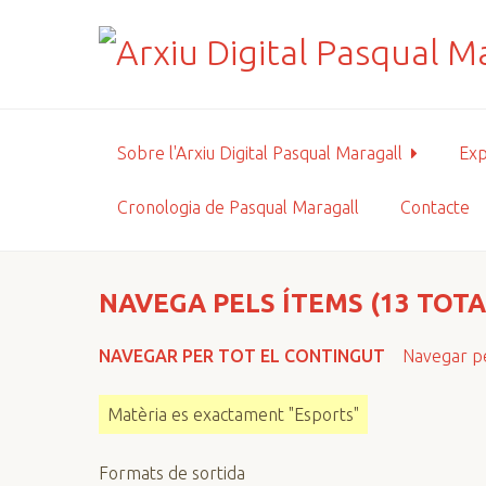
S
a
l
t
a
a
Sobre l'Arxiu Digital Pasqual Maragall
Exp
l
c
Cronologia de Pasqual Maragall
Contacte
o
n
t
i
NAVEGA PELS ÍTEMS (13 TOTA
n
g
NAVEGAR PER TOT EL CONTINGUT
Navegar pe
u
t
Matèria es exactament "Esports"
p
r
Formats de sortida
i