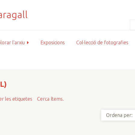
lorar l'arxiu
Exposicions
Col·lecció de fotografies
L)
r les etiquetes
Cerca ítems.
Ordena per: