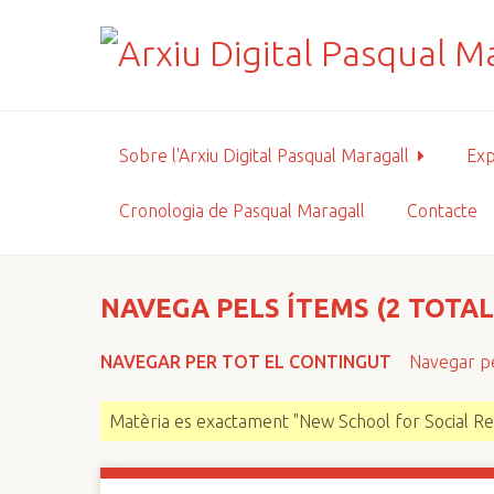
S
a
l
t
a
a
Sobre l'Arxiu Digital Pasqual Maragall
Exp
l
c
Cronologia de Pasqual Maragall
Contacte
o
n
t
i
NAVEGA PELS ÍTEMS (2 TOTAL
n
g
NAVEGAR PER TOT EL CONTINGUT
Navegar pe
u
t
Matèria es exactament "New School for Social R
p
r
i