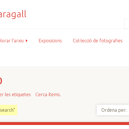
lorar l'arxiu
Exposicions
Col·lecció de fotografies
)
r les etiquetes
Cerca ítems.
esearch"
Ordena per: