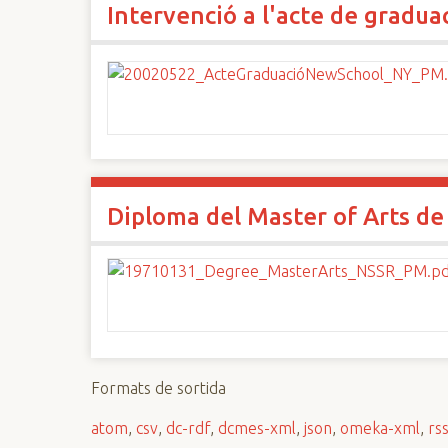
Intervenció a l'acte de gradua
n
c
i
p
a
l
Diploma del Master of Arts de
Formats de sortida
atom
,
csv
,
dc-rdf
,
dcmes-xml
,
json
,
omeka-xml
,
rs