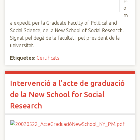
pl
o
m
a expedit per la Graduate Faculty of Political and
Social Science, de la New School of Social Research.
Signat pel degà de la facultat i pel president de la
universitat.
Etiquetes:
Certificats
Intervenció a l'acte de graduació
de la New School for Social
Research