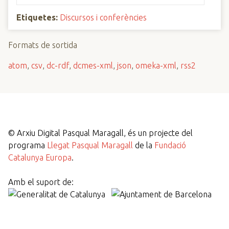
Etiquetes:
Discursos i conferències
Formats de sortida
atom
,
csv
,
dc-rdf
,
dcmes-xml
,
json
,
omeka-xml
,
rss2
©
Arxiu Digital Pasqual Maragall, és un projecte del
programa
Llegat Pasqual Maragall
de la
Fundació
Catalunya Europa
.
Amb el suport de: