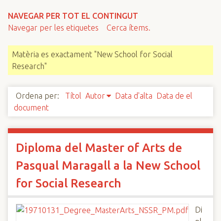
n
NAVEGAR PER TOT EL CONTINGUT
c
Navegar per les etiquetes
Cerca ítems.
i
p
Matèria es exactament "New School for Social
a
Research"
l
Ordena per:
Títol
Autor
Data d'alta
Data de el
document
Diploma del Master of Arts de
Pasqual Maragall a la New School
for Social Research
Di