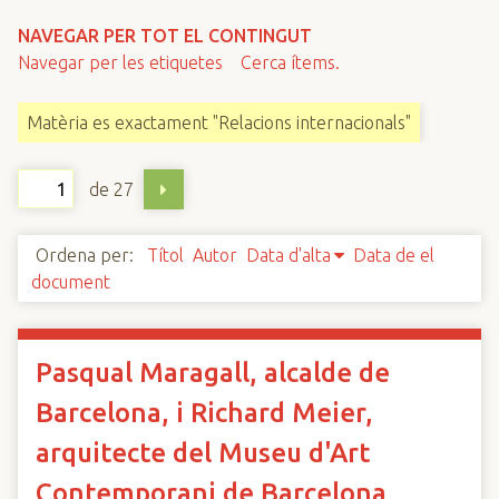
n
NAVEGAR PER TOT EL CONTINGUT
c
Navegar per les etiquetes
Cerca ítems.
i
p
Matèria es exactament "Relacions internacionals"
a
l
de 27
Ordena per:
Títol
Autor
Data d'alta
Data de el
document
Pasqual Maragall, alcalde de
Barcelona, i Richard Meier,
arquitecte del Museu d'Art
Contemporani de Barcelona