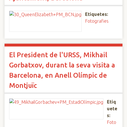
Etiquetes:
Fotografies
El President de l'URSS, Mikhail
Gorbatxov, durant la seva visita a
Barcelona, en Anell Olímpic de
Montjuïc
Etiq
uete
s:
Foto