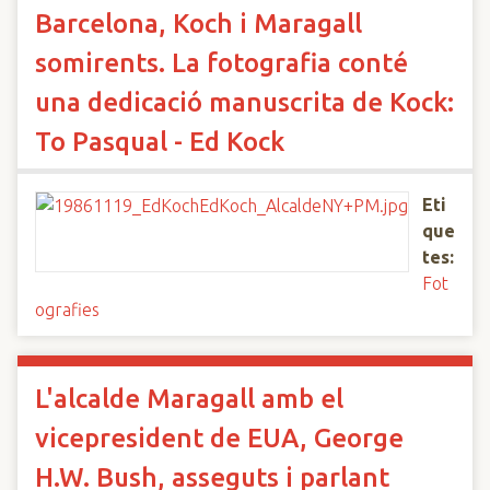
Barcelona, Koch i Maragall
somirents. La fotografia conté
una dedicació manuscrita de Kock:
To Pasqual - Ed Kock
Eti
que
tes:
Fot
ografies
L'alcalde Maragall amb el
vicepresident de EUA, George
H.W. Bush, asseguts i parlant