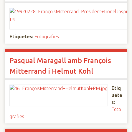
Etiquetes:
Fotografies
Pasqual Maragall amb François
Mitterrand i Helmut Kohl
Etiq
uete
s:
Foto
grafies