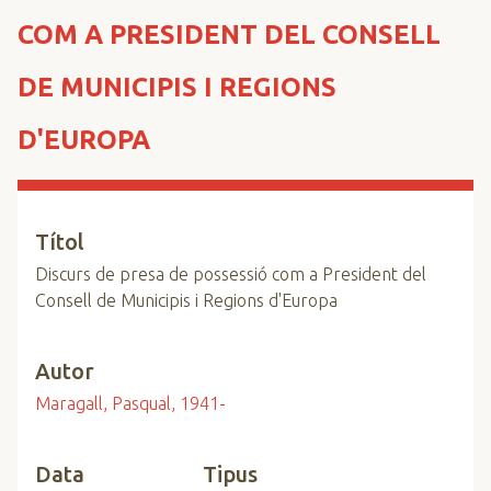
n
COM A PRESIDENT DEL CONSELL
c
i
DE MUNICIPIS I REGIONS
p
a
D'EUROPA
l
Títol
Discurs de presa de possessió com a President del
Consell de Municipis i Regions d'Europa
Autor
Maragall, Pasqual, 1941-
Data
Tipus