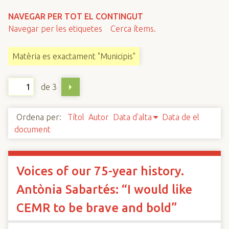
n
NAVEGAR PER TOT EL CONTINGUT
c
Navegar per les etiquetes
Cerca ítems.
i
p
Matèria es exactament "Municipis"
a
l
de 3
Ordena per:
Títol
Autor
Data d'alta
Data de el
document
Voices of our 75-year history.
Antònia Sabartés: “I would like
CEMR to be brave and bold”