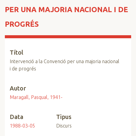
n
PER UNA MAJORIA NACIONAL I DE
c
i
PROGRÉS
p
a
l
Títol
Intervenció a la Convenció per una majoria nacional
i de progrés
Autor
Maragall, Pasqual, 1941-
Data
Tipus
1988-03-05
Discurs