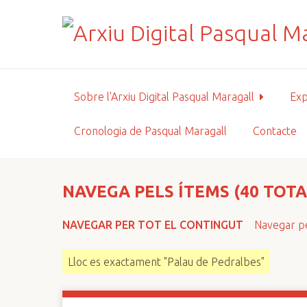
S
a
l
t
a
a
Sobre l'Arxiu Digital Pasqual Maragall
Exp
l
c
Cronologia de Pasqual Maragall
Contacte
o
n
t
i
NAVEGA PELS ÍTEMS (40 TOTA
n
g
NAVEGAR PER TOT EL CONTINGUT
Navegar pe
u
t
Lloc es exactament "Palau de Pedralbes"
p
r
i