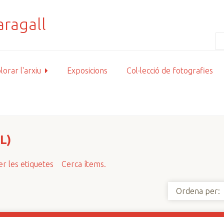
lorar l'arxiu
Exposicions
Col·lecció de fotografies
L)
r les etiquetes
Cerca ítems.
Ordena per: