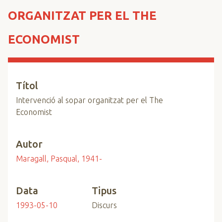
n
ORGANITZAT PER EL THE
c
i
ECONOMIST
p
a
l
Títol
Intervenció al sopar organitzat per el The
Economist
Autor
Maragall, Pasqual, 1941-
Data
Tipus
1993-05-10
Discurs