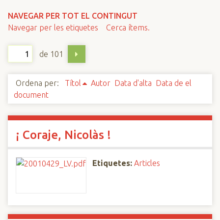
n
NAVEGAR PER TOT EL CONTINGUT
c
Navegar per les etiquetes
Cerca ítems.
i
p
de 101
a
l
Ordena per:
Títol
Autor
Data d'alta
Data de el
document
¡ Coraje, Nicolàs !
Etiquetes:
Articles