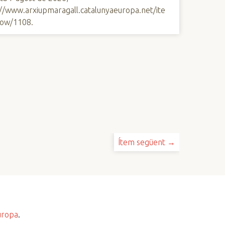
://www.arxiupmaragall.catalunyaeuropa.net/ite
ow/1108
.
Ítem següent →
uropa
.