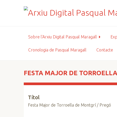
S
a
l
t
a
a
Sobre l'Arxiu Digital Pasqual Maragall
Exp
l
c
Cronologia de Pasqual Maragall
Contacte
o
n
t
i
FESTA MAJOR DE TORROELLA
n
g
u
Títol
t
p
Festa Major de Torroella de Montgrí / Pregó
r
i