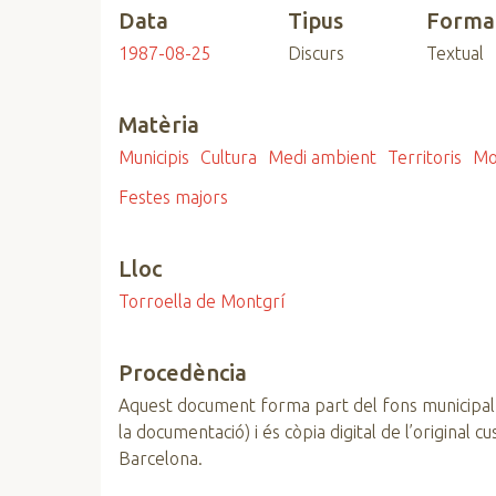
Data
Tipus
Forma
n
c
1987-08-25
Discurs
Textual
i
p
Matèria
a
l
Municipis
Cultura
Medi ambient
Territoris
Mo
Festes majors
Lloc
Torroella de Montgrí
Procedència
Aquest document forma part del fons municipal
la documentació) i és còpia digital de l’original 
Barcelona.