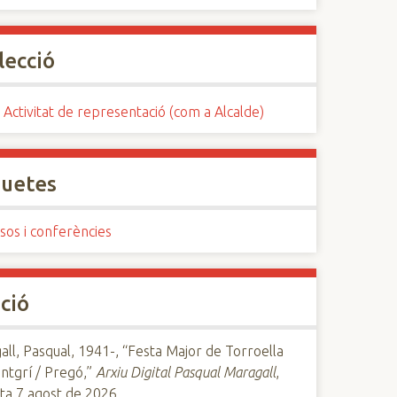
lecció
 Activitat de representació (com a Alcalde)
quetes
sos i conferències
ció
ll, Pasqual, 1941-, “Festa Major de Torroella
ntgrí / Pregó,”
Arxiu Digital Pasqual Maragall
,
ta 7 agost de 2026,