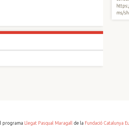
https
ms/sh
del programa
Llegat Pasqual Maragall
de la
Fundació Catalunya E