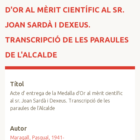
n
D'OR AL MÈRIT CIENTÍFIC AL SR.
c
i
JOAN SARDÀ I DEXEUS.
p
a
TRANSCRIPCIÓ DE LES PARAULES
l
DE L'ALCALDE
Títol
Acte d' entrega de la Medalla d'Or al mèrit científic
al sr. Joan Sardà i Dexeus. Transcripció de les
paraules de l'Alcalde
Autor
Maragall, Pasqual, 1941-