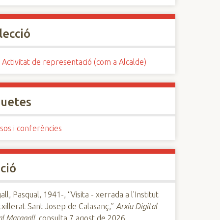
lecció
 Activitat de representació (com a Alcalde)
quetes
sos i conferències
ció
ll, Pasqual, 1941-, “Visita - xerrada a l'Institut
xillerat Sant Josep de Calasanç,”
Arxiu Digital
l Maragall
, consulta 7 agost de 2026,