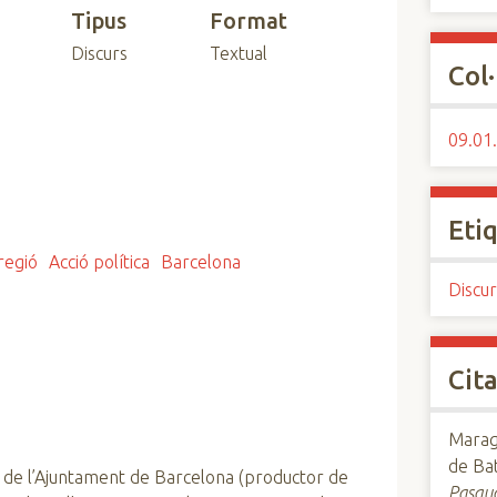
Tipus
Format
Discurs
Textual
Col·
09.01.
Eti
regió
Acció política
Barcelona
Discur
Cita
Maraga
de Bat
 de l’Ajuntament de Barcelona (productor de
Pasqua