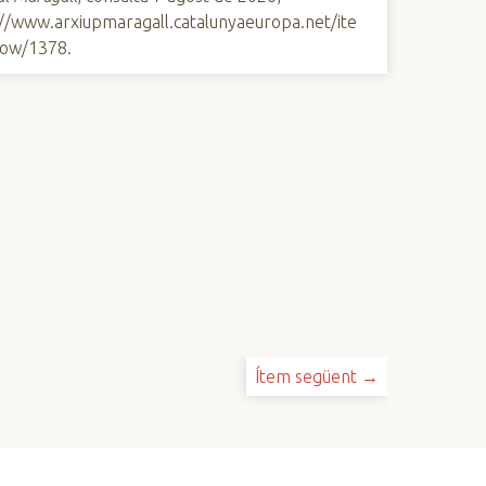
://www.arxiupmaragall.catalunyaeuropa.net/ite
ow/1378
.
Ítem següent →