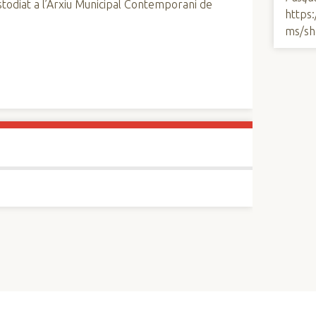
custodiat a l’Arxiu Municipal Contemporani de
https
ms/sh