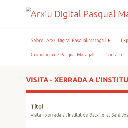
S
a
l
t
a
a
Sobre l'Arxiu Digital Pasqual Maragall
Exp
l
c
Cronologia de Pasqual Maragall
Contacte
o
n
t
i
VISITA - XERRADA A L'INSTI
n
g
u
Títol
t
p
Visita - xerrada a l'Institut de Batxillerat Sant 
r
i