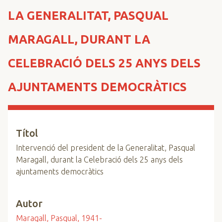
n
LA GENERALITAT, PASQUAL
c
i
MARAGALL, DURANT LA
p
a
CELEBRACIÓ DELS 25 ANYS DELS
l
AJUNTAMENTS DEMOCRÀTICS
Títol
Intervenció del president de la Generalitat, Pasqual
Maragall, durant la Celebració dels 25 anys dels
ajuntaments democràtics
Autor
Maragall, Pasqual, 1941-