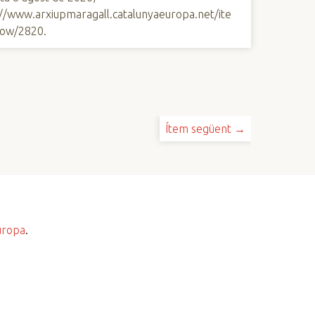
://www.arxiupmaragall.catalunyaeuropa.net/ite
ow/2820
.
Ítem següent →
uropa
.