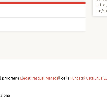
https
ms/sh
del programa
Llegat Pasqual Maragall
de la
Fundació Catalunya E