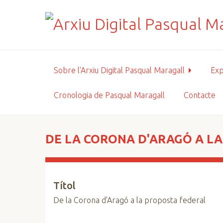
S
a
l
t
a
a
Sobre l'Arxiu Digital Pasqual Maragall
Exp
l
c
Cronologia de Pasqual Maragall
Contacte
o
n
t
i
DE LA CORONA D'ARAGÓ A L
n
g
u
Títol
t
p
De la Corona d'Aragó a la proposta federal
r
i