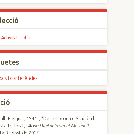
lecció
 Activitat política
quetes
sos i conferències
ció
ll, Pasqual, 1941-, “De la Corona d'Aragó a la
sta federal,”
Arxiu Digital Pasqual Maragall
,
ta 8 agost de 2026,