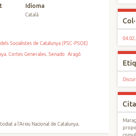
t
Idioma
Català
Col·
04.02.
 dels Socialistes de Catalunya (PSC-PSOE)
ya. Cortes Generales. Senado
Aragó
Eti
Discur
Cita
Maraga
todiat a l'Arxiu Nacional de Catalunya.
propo
consul