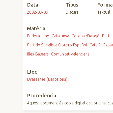
Data
Tipus
Forma
n
c
2002-09-09
Discurs
Textual
i
p
Matèria
a
l
Federalisme
Catalunya
Corona d'Aragó
Partit
Partido Socialista Obrero Español
Català
Espan
Illes Balears
Comunitat Valenciana
Lloc
Drassanes (Barcelona)
Procedència
Aquest document és còpia digital de l'original cus