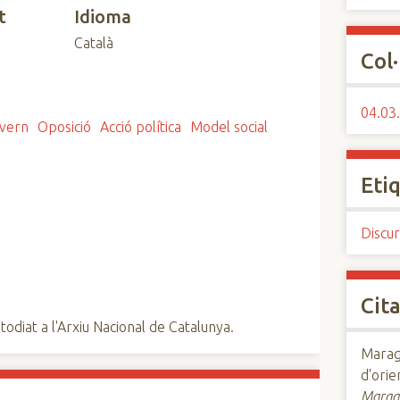
t
Idioma
Català
Col·
04.03
vern
Oposició
Acció política
Model social
Eti
Discur
Cita
todiat a l'Arxiu Nacional de Catalunya.
Maraga
d'orie
Marag