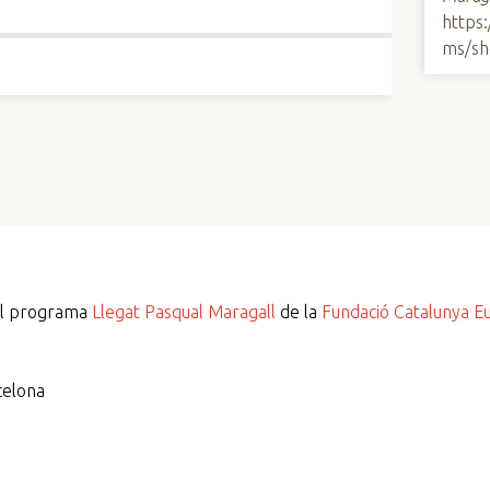
https
ms/sh
del programa
Llegat Pasqual Maragall
de la
Fundació Catalunya E