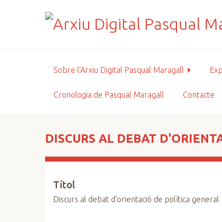
S
a
l
t
a
a
Sobre l'Arxiu Digital Pasqual Maragall
Exp
l
c
Cronologia de Pasqual Maragall
Contacte
o
n
t
i
DISCURS AL DEBAT D'ORIENT
n
g
u
Títol
t
p
Discurs al debat d'orientació de política general
r
i