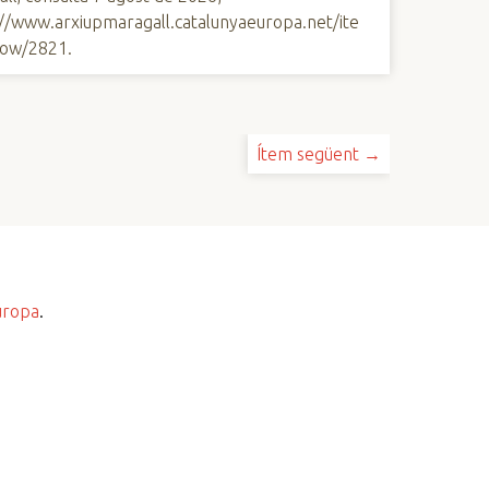
://www.arxiupmaragall.catalunyaeuropa.net/ite
ow/2821
.
Ítem següent →
uropa
.