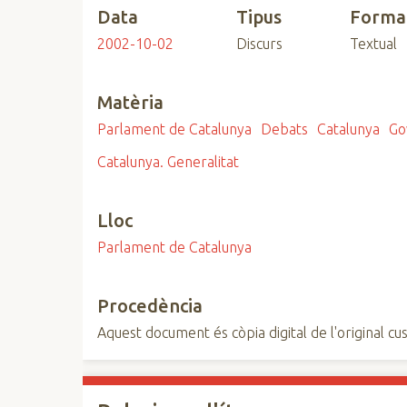
Data
Tipus
Forma
n
c
2002-10-02
Discurs
Textual
i
p
Matèria
a
l
Parlament de Catalunya
Debats
Catalunya
Go
Catalunya. Generalitat
Lloc
Parlament de Catalunya
Procedència
Aquest document és còpia digital de l'original cus