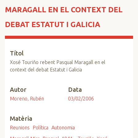
n
MARAGALL EN EL CONTEXT DEL
c
i
DEBAT ESTATUT I GALICIA
p
a
l
Títol
Xosé Touriño rebent Pasqual Maragall en el
context del debat Estatut i Galicia
Autor
Data
Moreno, Rubén
03/02/2006
Matèria
Reunions
Política
Autonomia