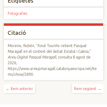
Etiquetes
Fotografies
Citació
Moreno, Rubén, “Xosé Touriño rebent Pasqual
Maragall en el context del debat Estatut i Galicia,”
Arxiu Digital Pasqual Maragall
, consulta 8 agost de
2026,
https://www.arxiupmaragall.catalunyaeuropa.net/ite
ms/show/2890
.
← ítem anterior
Ítem següent →