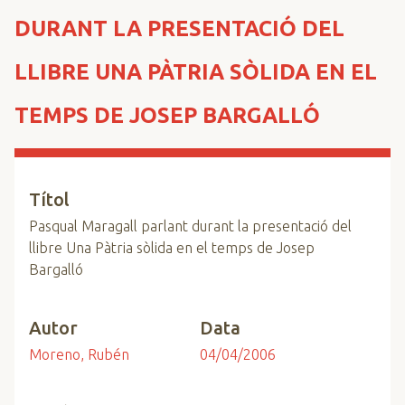
n
DURANT LA PRESENTACIÓ DEL
c
i
LLIBRE UNA PÀTRIA SÒLIDA EN EL
p
a
TEMPS DE JOSEP BARGALLÓ
l
Títol
Pasqual Maragall parlant durant la presentació del
llibre Una Pàtria sòlida en el temps de Josep
Bargalló
Autor
Data
Moreno, Rubén
04/04/2006