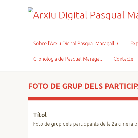
S
a
l
t
a
a
Sobre l'Arxiu Digital Pasqual Maragall
Exp
l
c
Cronologia de Pasqual Maragall
Contacte
o
n
t
i
FOTO DE GRUP DELS PARTICIP
n
g
u
Títol
t
p
Foto de grup dels participants de la 2a cimera pe
r
i