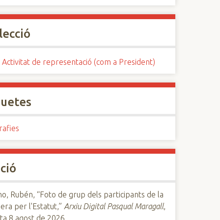
lecció
 Activitat de representació (com a President)
quetes
rafies
ció
, Rubén, “Foto de grup dels participants de la
era per l'Estatut,”
Arxiu Digital Pasqual Maragall
,
ta 8 agost de 2026,