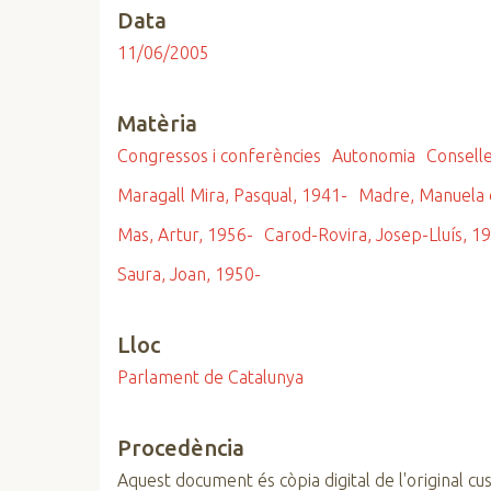
Data
n
c
11/06/2005
i
p
Matèria
a
l
Congressos i conferències
Autonomia
Consell
Maragall Mira, Pasqual, 1941-
Madre, Manuela 
Mas, Artur, 1956-
Carod-Rovira, Josep-Lluís, 1
Saura, Joan, 1950-
Lloc
Parlament de Catalunya
Procedència
Aquest document és còpia digital de l'original cus