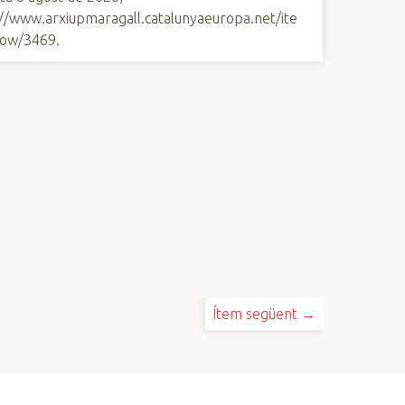
://www.arxiupmaragall.catalunyaeuropa.net/ite
ow/3469
.
Ítem següent →