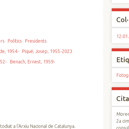
Col·
12.01.
ers
Polítics
Presidents
de, 1954-
Piqué, Josep, 1955-2023
Eti
952-
Benach, Ernest, 1959-
Fotog
Cita
Moreno
2a cim
todiat a l'Arxiu Nacional de Catalunya.
consul