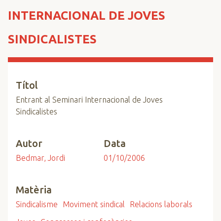
n
INTERNACIONAL DE JOVES
c
i
SINDICALISTES
p
a
l
Títol
Entrant al Seminari Internacional de Joves
Sindicalistes
Autor
Data
Bedmar, Jordi
01/10/2006
Matèria
Sindicalisme
Moviment sindical
Relacions laborals