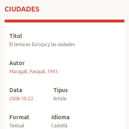
n
CIUDADES
c
i
p
a
Títol
l
El tema es Europa y las ciudades
Autor
Maragall, Pasqual, 1941-
Data
Tipus
2008-10-22
Article
Format
Idioma
Textual
Castellà