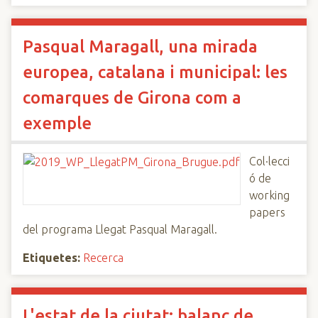
Pasqual Maragall, una mirada
europea, catalana i municipal: les
comarques de Girona com a
exemple
Col·lecci
ó de
working
papers
del programa Llegat Pasqual Maragall.
Etiquetes:
Recerca
L'estat de la ciutat: balanç de