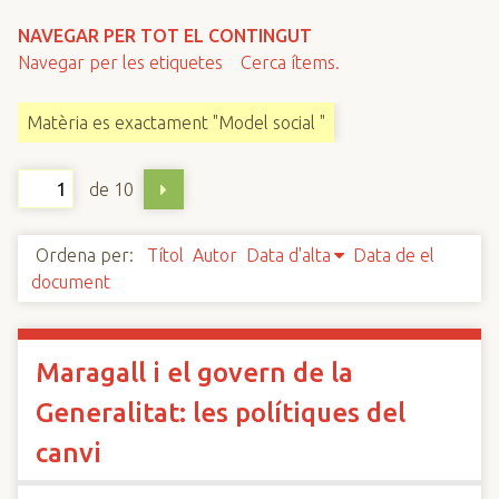
n
NAVEGAR PER TOT EL CONTINGUT
c
Navegar per les etiquetes
Cerca ítems.
i
p
Matèria es exactament "Model social "
a
l
de 10
Ordena per:
Títol
Autor
Data d'alta
Data de el
document
Maragall i el govern de la
Generalitat: les polítiques del
canvi