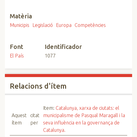
Matèria
Municipis
Legislació
Europa
Competències
Font
Identificador
El País
1077
Relacions d'ítem
Item:
Catalunya, xarxa de ciutats: el
Aquest
citat
municipalisme de Pasqual Maragall i la
ítem
per
seva influència en la governança de
Catalunya.