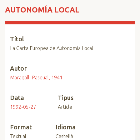
n
AUTONOMÍA LOCAL
c
i
p
a
Títol
l
La Carta Europea de Autonomía Local
Autor
Maragall, Pasqual, 1941-
Data
Tipus
1992-05-27
Article
Format
Idioma
Textual
Castellà