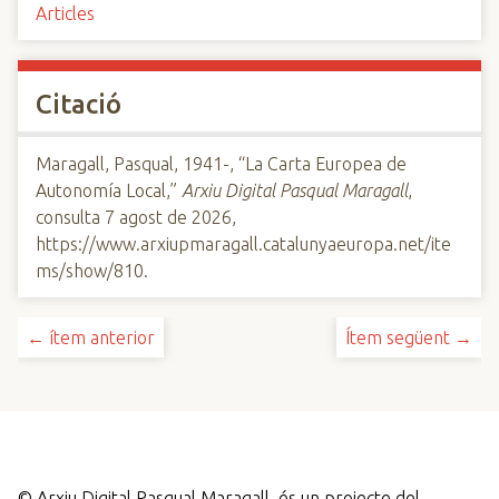
Articles
Citació
Maragall, Pasqual, 1941-, “La Carta Europea de
Autonomía Local,”
Arxiu Digital Pasqual Maragall
,
consulta 7 agost de 2026,
https://www.arxiupmaragall.catalunyaeuropa.net/ite
ms/show/810
.
← ítem anterior
Ítem següent →
©
Arxiu Digital Pasqual Maragall, és un projecte del