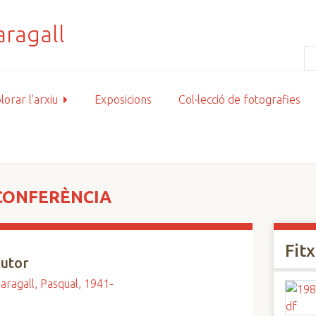
lorar l'arxiu
Exposicions
Col·lecció de fotografies
 CONFERÈNCIA
Fit
utor
aragall, Pasqual, 1941-