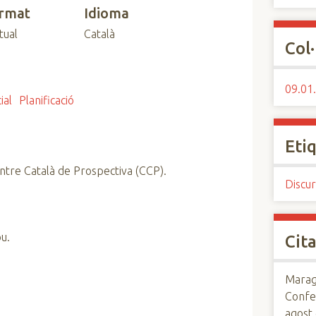
rmat
Idioma
tual
Català
Col·
09.01.
ial
Planificació
Eti
ntre Català de Prospectiva (CCP).
Discur
u.
Cita
Maraga
Confe
agost