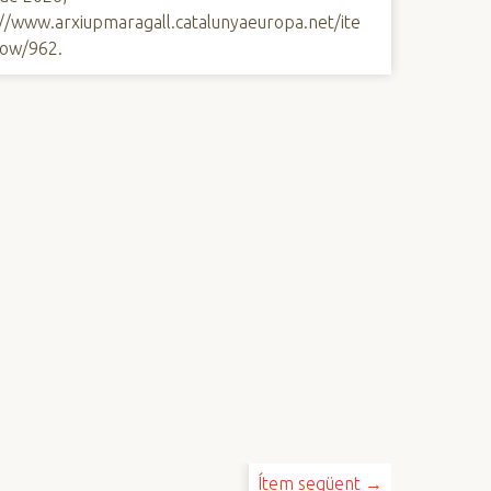
://www.arxiupmaragall.catalunyaeuropa.net/ite
ow/962
.
Ítem següent →