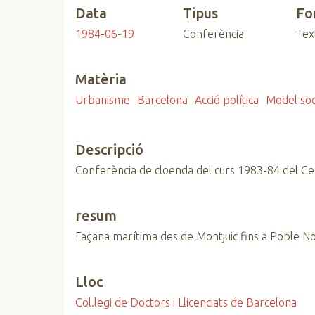
Data
Tipus
Fo
n
c
1984-06-19
Conferència
Tex
i
p
Matèria
a
l
Urbanisme
Barcelona
Acció política
Model soc
Descripció
Conferència de cloenda del curs 1983-84 del Ce
resum
Façana marítima des de Montjuic fins a Poble No
Lloc
Col.legi de Doctors i Llicenciats de Barcelona