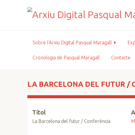
S
a
l
t
a
a
Sobre l'Arxiu Digital Pasqual Maragall
Exp
l
c
Cronologia de Pasqual Maragall
Contacte
o
n
t
i
LA BARCELONA DEL FUTUR /
n
g
u
Títol
A
t
p
La Barcelona del futur / Conferència
M
r
i