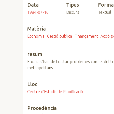
Data
Tipus
Forma
n
c
1984-07-16
Discurs
Textual
i
p
Matèria
a
l
Economia
Gestió pública
Finançament
Acció po
resum
Encara s'han de tractar problemes com el del tra
metropolitans.
Lloc
Centre d'Estudis de Planificació
Procedència