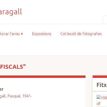
lorar l'arxiu
Exposicions
Col·lecció de fotografies
FISCALS"
Fit
or
all, Pasqual, 1941-