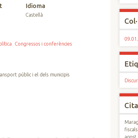
t
Idioma
Castellà
Col·
09.01.
lítica
Congressos i conferències
Eti
nsport públic i el dels municipis
Discur
Cita
Maraga
fiscals
agost