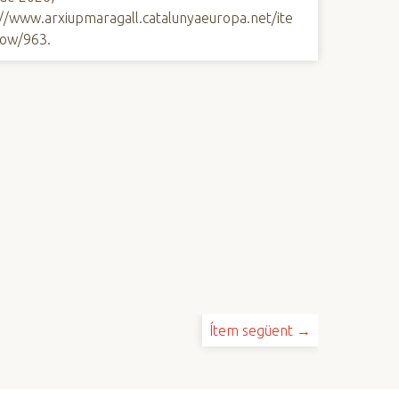
://www.arxiupmaragall.catalunyaeuropa.net/ite
ow/963
.
Ítem següent →