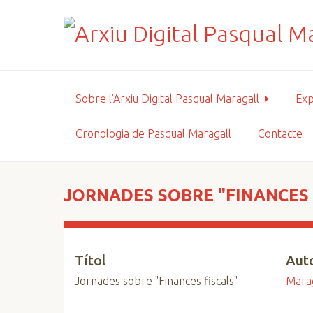
S
a
l
t
a
a
Sobre l'Arxiu Digital Pasqual Maragall
Exp
l
c
Cronologia de Pasqual Maragall
Contacte
o
n
t
i
JORNADES SOBRE "FINANCES 
n
g
u
Títol
Aut
t
p
Jornades sobre "Finances fiscals"
Marag
r
i