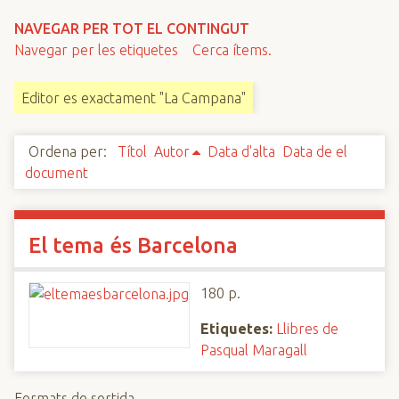
n
NAVEGAR PER TOT EL CONTINGUT
c
Navegar per les etiquetes
Cerca ítems.
i
p
Editor es exactament "La Campana"
a
l
Ordena per:
Títol
Autor
Data d'alta
Data de el
document
El tema és Barcelona
180 p.
Etiquetes:
Llibres de
Pasqual Maragall
Formats de sortida