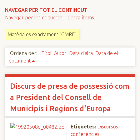
n
NAVEGAR PER TOT EL CONTINGUT
c
Navegar per les etiquetes
Cerca ítems.
i
p
Matèria es exactament "CMRE"
a
l
Ordena per:
Títol
Autor
Data d'alta
Data de el
document
Discurs de presa de possessió com
a President del Consell de
Municipis i Regions d'Europa
Etiquetes:
Discursos i
conferències