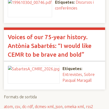
Etiquetes:
Discursos i
conferències
Voices of our 75-year history.
Antònia Sabartés: “I would like
CEMR to be brave and bold”
Etiquetes:
Entrevistes
,
Sobre
Pasqual Maragall
Formats de sortida
atom
,
csv
,
dc-rdf
,
dcmes-xml
,
json
,
omeka-xml
,
rss2