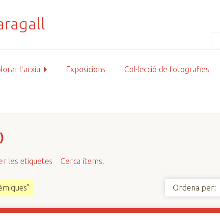
lorar l'arxiu
Exposicions
Col·lecció de fotografies
)
r les etiquetes
Cerca ítems.
dèmiques"
Ordena per: