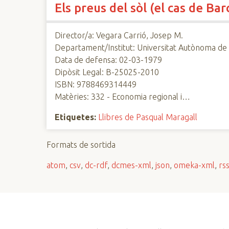
Els preus del sòl (el cas de Ba
n
c
i
Director/a: Vegara Carrió, Josep M.
p
Departament/Institut: Universitat Autònoma d
a
Data de defensa: 02-03-1979
l
Dipòsit Legal: B-25025-2010
ISBN: 9788469314449
Matèries: 332 - Economia regional i…
Etiquetes:
Llibres de Pasqual Maragall
Formats de sortida
atom
,
csv
,
dc-rdf
,
dcmes-xml
,
json
,
omeka-xml
,
rs