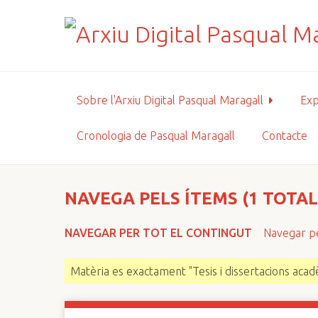
S
a
l
t
a
a
Sobre l'Arxiu Digital Pasqual Maragall
Exp
l
c
Cronologia de Pasqual Maragall
Contacte
o
n
t
i
NAVEGA PELS ÍTEMS (1 TOTAL
n
g
NAVEGAR PER TOT EL CONTINGUT
Navegar pe
u
t
Matèria es exactament "Tesis i dissertacions aca
p
r
i