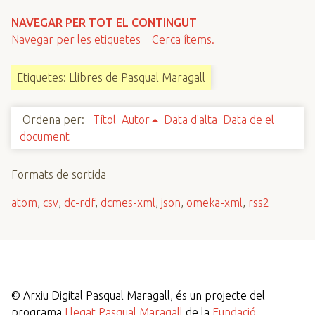
n
NAVEGAR PER TOT EL CONTINGUT
c
Navegar per les etiquetes
Cerca ítems.
i
p
Etiquetes: Llibres de Pasqual Maragall
a
l
Ordena per:
Títol
Autor
Data d'alta
Data de el
document
Formats de sortida
atom
,
csv
,
dc-rdf
,
dcmes-xml
,
json
,
omeka-xml
,
rss2
©
Arxiu Digital Pasqual Maragall, és un projecte del
programa
Llegat Pasqual Maragall
de la
Fundació