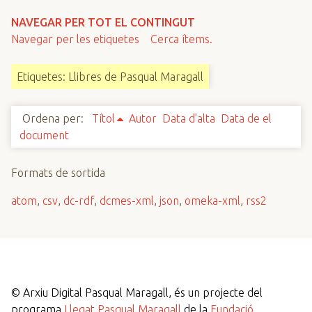
n
NAVEGAR PER TOT EL CONTINGUT
c
Navegar per les etiquetes
Cerca ítems.
i
p
Etiquetes: Llibres de Pasqual Maragall
a
l
Ordena per:
Títol
Autor
Data d'alta
Data de el
document
Formats de sortida
atom
,
csv
,
dc-rdf
,
dcmes-xml
,
json
,
omeka-xml
,
rss2
©
Arxiu Digital Pasqual Maragall, és un projecte del
programa
Llegat Pasqual Maragall
de la
Fundació