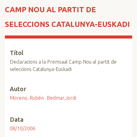
n
CAMP NOU AL PARTIT DE
c
i
SELECCIONS CATALUNYA-EUSKADI
p
a
l
Títol
Declaracions a la Premsaal Camp Nou al partit de
seleccions Catalunya-Euskadi
Autor
Moreno, Rubén
Bedmar,Jordi
Data
08/10/2006