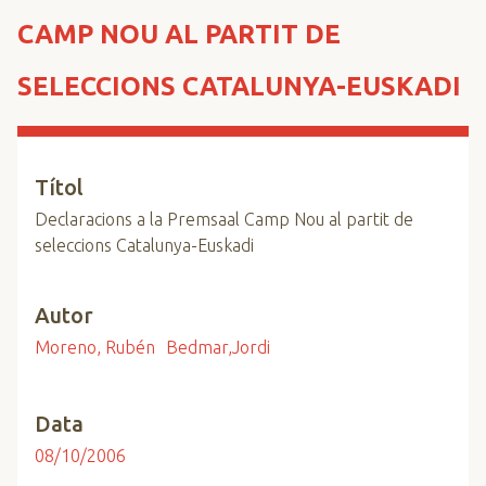
n
CAMP NOU AL PARTIT DE
c
i
SELECCIONS CATALUNYA-EUSKADI
p
a
l
Títol
Declaracions a la Premsaal Camp Nou al partit de
seleccions Catalunya-Euskadi
Autor
Moreno, Rubén
Bedmar,Jordi
Data
08/10/2006