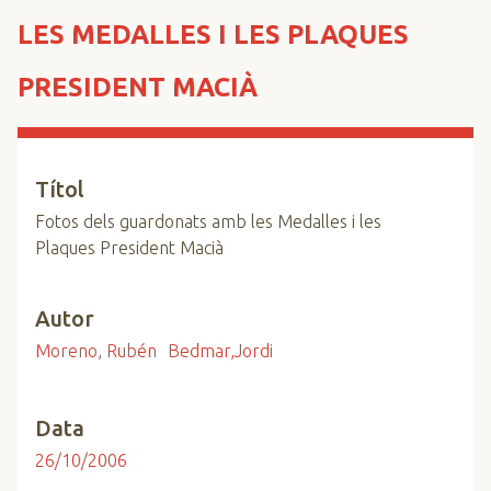
n
LES MEDALLES I LES PLAQUES
c
i
PRESIDENT MACIÀ
p
a
l
Títol
Fotos dels guardonats amb les Medalles i les
Plaques President Macià
Autor
Moreno, Rubén
Bedmar,Jordi
Data
26/10/2006