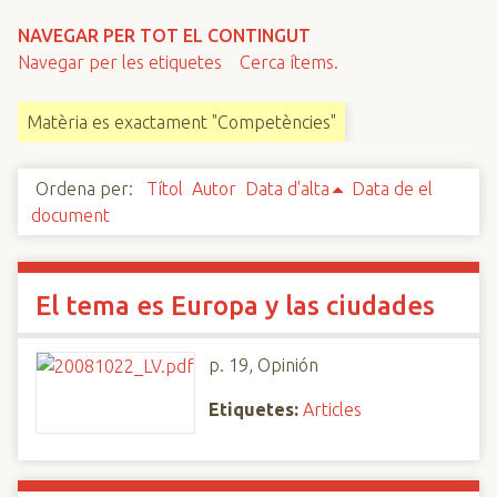
n
NAVEGAR PER TOT EL CONTINGUT
c
Navegar per les etiquetes
Cerca ítems.
i
p
Matèria es exactament "Competències"
a
l
Ordena per:
Títol
Autor
Data d'alta
Data de el
document
El tema es Europa y las ciudades
p. 19, Opinión
Etiquetes:
Articles