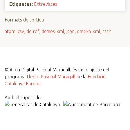
Etiquetes:
Entrevistes
Formats de sortida
atom
,
csv
,
dc-rdf
,
dcmes-xml
,
json
,
omeka-xml
,
rss2
©
Arxiu Digital Pasqual Maragall, és un projecte del
programa
Llegat Pasqual Maragall
de la
Fundació
Catalunya Europa
.
Amb el suport de: