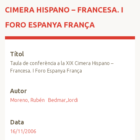
n
CIMERA HISPANO – FRANCESA. I
c
i
FORO ESPANYA FRANÇA
p
a
l
Títol
Taula de conferència a la XIX Cimera Hispano –
Francesa. I Foro Espanya França
Autor
Moreno, Rubén
Bedmar,Jordi
Data
16/11/2006