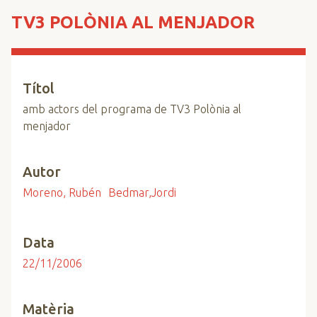
n
TV3 POLÒNIA AL MENJADOR
c
i
p
a
Títol
l
amb actors del programa de TV3 Polònia al
menjador
Autor
Moreno, Rubén
Bedmar,Jordi
Data
22/11/2006
Matèria