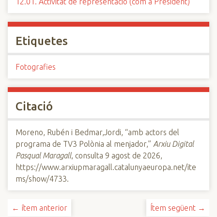
12.01. Activitat de representació (com a President)
Etiquetes
Fotografies
Citació
Moreno, Rubén i Bedmar,Jordi, “amb actors del
programa de TV3 Polònia al menjador,”
Arxiu Digital
Pasqual Maragall
, consulta 9 agost de 2026,
https://www.arxiupmaragall.catalunyaeuropa.net/ite
ms/show/4733
.
← ítem anterior
Ítem següent →