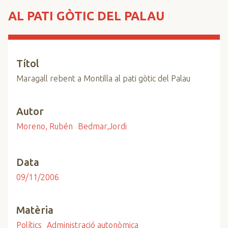
n
AL PATI GÒTIC DEL PALAU
c
i
p
a
Títol
l
Maragall rebent a Montilla al pati gòtic del Palau
Autor
Moreno, Rubén
Bedmar,Jordi
Data
09/11/2006
Matèria
Polítics
Administració autonòmica