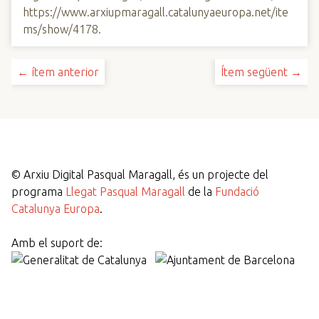
https://www.arxiupmaragall.catalunyaeuropa.net/ite
ms/show/4178
.
← ítem anterior
Ítem següent →
©
Arxiu Digital Pasqual Maragall, és un projecte del
programa
Llegat Pasqual Maragall
de la
Fundació
Catalunya Europa
.
Amb el suport de: