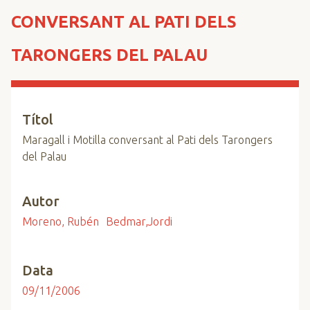
n
CONVERSANT AL PATI DELS
c
i
TARONGERS DEL PALAU
p
a
l
Títol
Maragall i Motilla conversant al Pati dels Tarongers
del Palau
Autor
Moreno, Rubén
Bedmar,Jordi
Data
09/11/2006